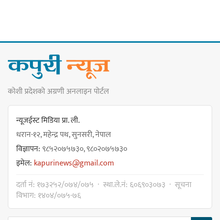
कावा प्रमुखद्वारा अमर्यादित व्यवहारप्रति
आपत्ति, नगरसभा स्थगित भएकोमा
क्षमायाचना
कोशी प्रदेशको अग्रणी अनलाइन पोर्टल
कावा प्रमुखको जिद्दीपनले बजेटमा
सहमति नजुटेको वडाध्यक्ष राईको आरोप
न्यूजईस्ट मिडिया प्रा. ली.
धरान-१२, महेन्द्र पथ, सुनसरी, नेपाल
विज्ञापन:
९८५२०७५७३०, ९८०२०७५७३०
इमेल:
kapurinews@gmail.com
गोर्खा-लिम्बुवान १८३१ ऐतिहासिक
दर्ता नं: १७३२५२/०७४/०७५ · स्था.ले.नं: ६०६९०३०७३ · सूचना
सन्धिका लागि विशेष समिति गठन गर्न
विभाग: १४०४/०७५-७६
प्रधानमन्त्रीसँग आग्रह : कुमार लिङ्देन