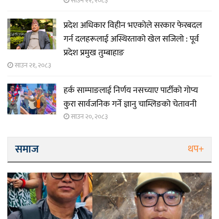
साउन २२, २०८३
प्रदेश अधिकार विहीन भएकोले सरकार फेरबदल
गर्न दलहरूलाई अस्थिरताको खेल सजिलो : पूर्व
प्रदेश प्रमुख तुम्बाहाङ
साउन २१, २०८३
हर्क साम्पाङलाई निर्णय नसच्याए पार्टीको गोप्य
कुरा सार्वजनिक गर्ने ज्ञानु चाम्लिङको चेतावनी
साउन २०, २०८३
समाज
थप+