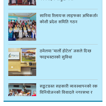
सानिमा रिलायन्स लाइफका अभिकर्ताको
कोशी प्रदेश समिति गठन
ठमेलमा ‘मार्लो होटेल’ जसले दिन्छ
फाइभस्टारको सुविधा
सङ्कटग्रस्त सहकारी व्यवस्थापनको रकम
विनियोजनको विवादले नगरसभा र
बजेट नै अनिश्चित