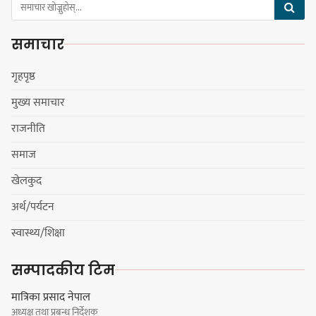
समाचार
कार्यवाहक प्रमुख बेघालाई अश्लील शब्द
प्रयोग गरेपछि उत्पन्न विवादका कारण
गृहपृष्ठ
नगरसभा रोकियो
मुख्य समाचार
राजनीति
प्रदेश अधिकार विहीन भएकोले सरकार
समाज
फेरबदल गर्न दलहरूलाई अस्थिरताको
खेलकुद
खेल सजिलो : पूर्व प्रदेश प्रमुख तुम्बाहाङ
अर्थ/पर्यटन
स्वास्थ्य/शिक्षा
सङ्खुवासभामा सिलिचोङ स्वास्थ्य
सम्पादकीय टिम
कार्यसम्पादनमा पहिलो
मात्रिका प्रसाद नेपाल
अध्यक्ष तथा प्रबन्ध निर्देशक