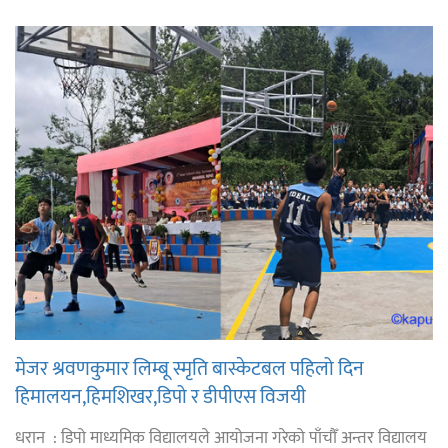
मेजर श्रवणकुमार लिम्बू स्मृति बास्केटबल पहिलो दिन
हिमालयन,हिमशिखर,डिपो र डीपीएस विजयी
धरान : डिपो माध्यमिक विद्यालयले आयोजना गरेको पाँचौँ अन्तर विद्यालय