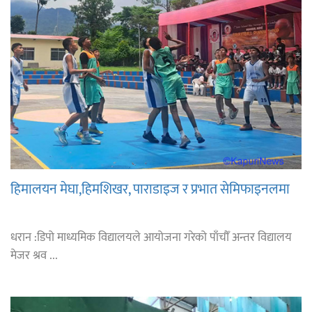
हिमालयन मेघा,हिमशिखर, पाराडाइज र प्रभात सेमिफाइनलमा
धरान :डिपो माध्यमिक विद्यालयले आयोजना गरेको पाँचौँ अन्तर विद्यालय
मेजर श्रव ...