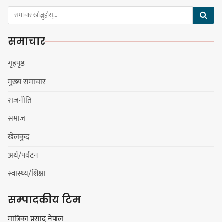
समाचार
सङ्खुवासभामा सिलिचोङ स्वास्थ्य
कार्यसम्पादनमा पहिलो
गृहपृष्ठ
मुख्य समाचार
राजनीति
धरान उपमहानगरपालिकाको नगरसभा
समाज
शोक बिदाको कारण स्थगित
खेलकुद
अर्थ/पर्यटन
चुल्हो निभ्दा ब्युँझन सक्ने आक्रोश
स्वास्थ्य/शिक्षा
सम्पादकीय टिम
मात्रिका प्रसाद नेपाल