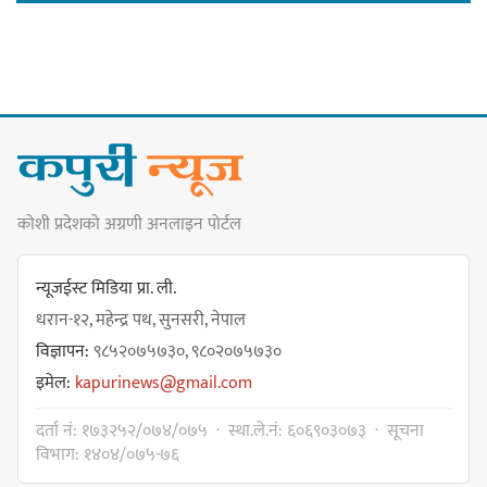
गोर्खा-लिम्बुवान १८३१ ऐतिहासिक
सन्धिका लागि विशेष समिति गठन गर्न
प्रधानमन्त्रीसँग आग्रह : कुमार लिङ्देन
कोशी प्रदेशको अग्रणी अनलाइन पोर्टल
कार्यवाहक प्रमुख बेघालाई अश्लील शब्द
प्रयोग गरेपछि उत्पन्न विवादका कारण
न्यूजईस्ट मिडिया प्रा. ली.
नगरसभा रोकियो
धरान-१२, महेन्द्र पथ, सुनसरी, नेपाल
विज्ञापन:
९८५२०७५७३०, ९८०२०७५७३०
इमेल:
kapurinews@gmail.com
प्रदेश अधिकार विहीन भएकोले सरकार
दर्ता नं: १७३२५२/०७४/०७५ · स्था.ले.नं: ६०६९०३०७३ · सूचना
फेरबदल गर्न दलहरूलाई अस्थिरताको
विभाग: १४०४/०७५-७६
खेल सजिलो : पूर्व प्रदेश प्रमुख तुम्बाहाङ