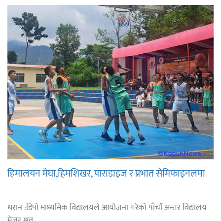
हिमालयन मेघा,हिमशिखर, पाराडाइज र प्रभात सेमिफाइनलमा
धरान :डिपो माध्यमिक विद्यालयले आयोजना गरेको पाँचौँ अन्तर विद्यालय
मेजर श्रव ...