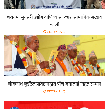
धरानमा सुनसरी उद्योग वाणिज्य संघव्दारा सामाजिक सद्भाव
र्‍याली
साउन १७, २०८३
लोकनाथ लुइँटेल प्रतिष्ठानद्वारा पाँच जनालाई विद्वत सम्मान
साउन १७, २०८३