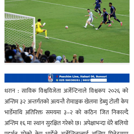
धरान : साविक विश्वविजेता अर्जेन्टिनाले विश्वकप २०२६ को 
अन्तिम ३२ अन्तर्गतको अत्यन्तै रोमाञ्चक खेलमा डेब्यु टोली केप 
भार्डेमाथि अतिरिक्त समयमा ३–२ को कठिन जित निकाल्दै 
अन्तिम १६ मा स्थान सुरक्षित गरेको छ। अपेक्षाभन्दा धेरै बलियो 
प्रदर्शन गरेको केप भार्डेले अर्जेन्टिनालाई अन्तिम मिनेटसम्म 