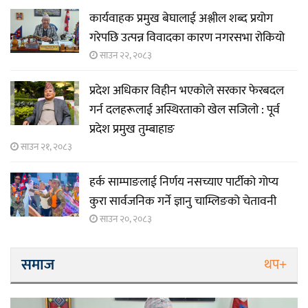
कार्यवाहक प्रमुख बेघालाई अश्लील शब्द प्रयोग
गरेपछि उत्पन्न विवादका कारण नगरसभा रोकियो
साउन २२, २०८३
प्रदेश अधिकार विहीन भएकोले सरकार फेरबदल
गर्न दलहरूलाई अस्थिरताको खेल सजिलो : पूर्व
प्रदेश प्रमुख तुम्बाहाङ
साउन २१, २०८३
हर्क साम्पाङलाई निर्णय नसच्याए पार्टीको गोप्य
कुरा सार्वजनिक गर्ने ज्ञानु चाम्लिङको चेतावनी
साउन २०, २०८३
समाज
थप+