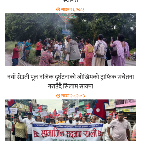
स्थगित
साउन २१, २०८३
नयाँ सेउती पूल नजिक दुर्घटनाको जोखिमको ट्राफिक सचेतना
गराउँदै सिलाम साक्मा
साउन २०, २०८३