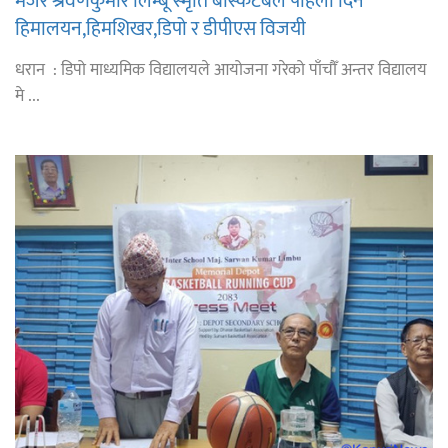
मेजर श्रवणकुमार लिम्बू स्मृति बास्केटबल पहिलो दिन
हिमालयन,हिमशिखर,डिपो र डीपीएस विजयी
धरान : डिपो माध्यमिक विद्यालयले आयोजना गरेको पाँचौँ अन्तर विद्यालय
मे ...