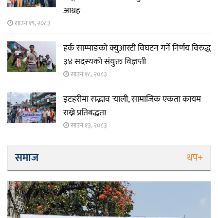
आग्रह
साउन १९, २०८३
हर्क साम्पाङको क्युआरटी विघटन गर्ने निर्णय विरुद्ध
३४ सदस्यको संयुक्त विज्ञप्ती
साउन १८, २०८३
इटहरीमा सद्भाव र्‍याली, सामाजिक एकता कायम
राख्ने प्रतिबद्धता
साउन १३, २०८३
समाज
थप+