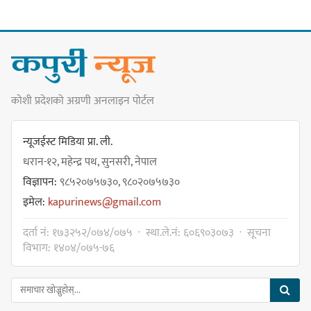
कन्सर्ट हुँदै
नयाँ सेउती पूल नजिक दुर्घटनाको
कोशी प्रदेशको अग्रणी अनलाइन पोर्टल
जोखिमको ट्राफिक सचेतना गराउँदै
सिलाम साक्मा
न्यूजईस्ट मिडिया प्रा. ली.
धरान-१२, महेन्द्र पथ, सुनसरी, नेपाल
विज्ञापन:
९८५२०७५७३०, ९८०२०७५७३०
किराँती खम्बुका सन्तानहरू :
इमेल:
kapurinews@gmail.com
स्वपहिचानविहीन राई बन्ने कि
स्वपहिचानसहित 'राउटे !'
दर्ता नं: १७३२५२/०७४/०७५ · स्था.ले.नं: ६०६९०३०७३ · सूचना
विभाग: १४०४/०७५-७६
नेपाली काँग्रेस सभापति गगन थापालाई