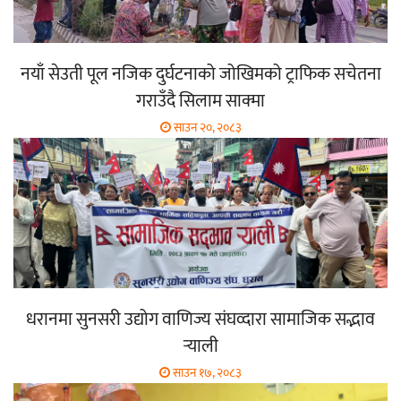
नयाँ सेउती पूल नजिक दुर्घटनाको जोखिमको ट्राफिक सचेतना
गराउँदै सिलाम साक्मा
साउन २०, २०८३
धरानमा सुनसरी उद्योग वाणिज्य संघव्दारा सामाजिक सद्भाव
र्‍याली
साउन १७, २०८३