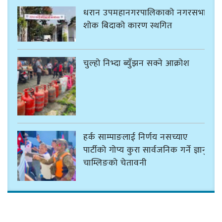
धरान उपमहानगरपालिकाको नगरसभा
शोक बिदाको कारण स्थगित
चुल्हो निभ्दा ब्युँझन सक्ने आक्रोश
हर्क साम्पाङलाई निर्णय नसच्याए
पार्टीको गोप्य कुरा सार्वजनिक गर्ने ज्ञानु
चाम्लिङको चेतावनी
कार्तिक १८ गते इटहरीमा नेपथ्यको भव्य