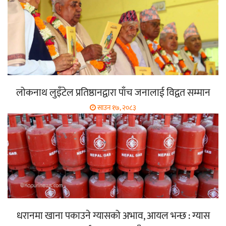
लोकनाथ लुइँटेल प्रतिष्ठानद्वारा पाँच जनालाई विद्वत सम्मान
साउन १७, २०८३
धरानमा खाना पकाउने ग्यासको अभाव, आयल भन्छ : ग्यास