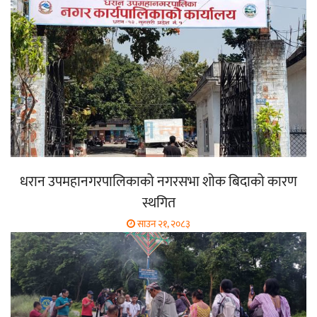
धरान उपमहानगरपालिकाको नगरसभा शोक बिदाको कारण
स्थगित
साउन २१, २०८३