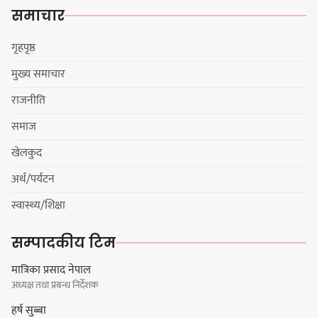
एकताबद्ध सिङ्गो काँग्रेस निर्माण गर्न
समाचार
सुनसरीका कार्यकर्ताको आग्रह
गृहपृष्ठ
मुख्य समाचार
मेजर श्रवणकुमार लिम्बू स्मृति
राजनीति
बास्केटबलको उपाधि
प्रभातलाई,पाराडाइज उपविजेतामा
समाज
सीमित
खेलकुद
अर्थ/पर्यटन
हर्क साम्पाङको क्युआरटी विघटन गर्ने
स्वास्थ्य/शिक्षा
निर्णय विरुद्ध ३४ सदस्यको संयुक्त
विज्ञप्ती
सम्पादकीय टिम
मात्रिका प्रसाद नेपाल
अध्यक्ष तथा प्रबन्ध निर्देशक
डिपो बास्केटबलको फाइनलमा प्रभात र
हर्ष सुब्बा