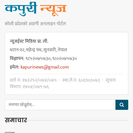
प्रभातलाई,पाराडाइज उपविजेतामा
सीमित
कोशी प्रदेशको अग्रणी अनलाइन पोर्टल
हर्क साम्पाङको क्युआरटी विघटन गर्ने
निर्णय विरुद्ध ३४ सदस्यको संयुक्त
न्यूजईस्ट मिडिया प्रा. ली.
विज्ञप्ती
धरान-१२, महेन्द्र पथ, सुनसरी, नेपाल
विज्ञापन:
९८५२०७५७३०, ९८०२०७५७३०
इमेल:
kapurinews@gmail.com
डिपो बास्केटबलको फाइनलमा प्रभात र
दर्ता नं: १७३२५२/०७४/०७५ · स्था.ले.नं: ६०६९०३०७३ · सूचना
पाराडाइज भिड्ने
विभाग: १४०४/०७५-७६
समाचार
हिमालयन मेघा,हिमशिखर, पाराडाइज र
प्रभात सेमिफाइनलमा