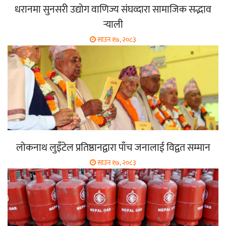
धरानमा सुनसरी उद्योग वाणिज्य संघव्दारा सामाजिक सद्भाव
र्‍याली
साउन १७, २०८३
लोकनाथ लुइँटेल प्रतिष्ठानद्वारा पाँच जनालाई विद्वत सम्मान
साउन १७, २०८३