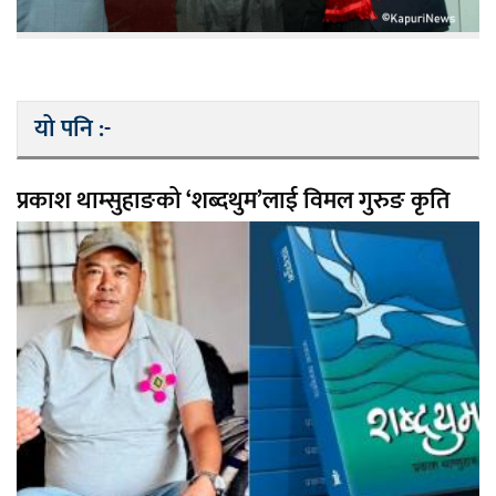
यो पनि :-
प्रकाश थाम्सुहाङको ‘शब्दथुम’लाई विमल गुरुङ कृति