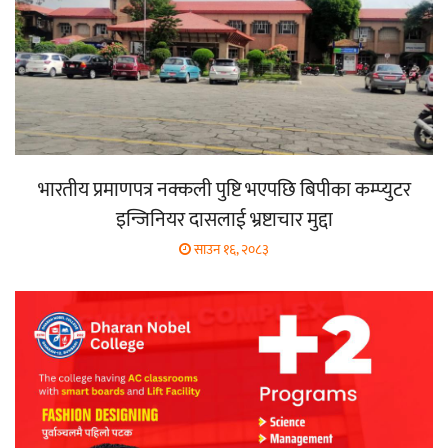
भारतीय प्रमाणपत्र नक्कली पुष्टि भएपछि बिपीका कम्प्युटर
इन्जिनियर दासलाई भ्रष्टाचार मुद्दा
साउन १६, २०८३