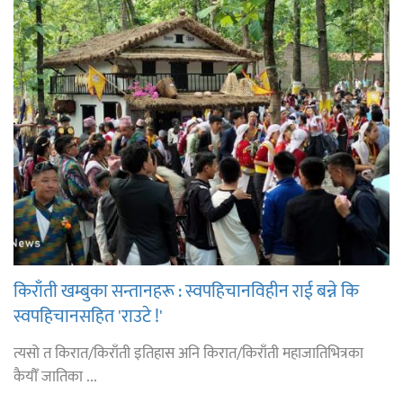
किराँती खम्बुका सन्तानहरू : स्वपहिचानविहीन राई बन्ने कि
स्वपहिचानसहित 'राउटे !'
त्यसो त किरात/किराँती इतिहास अनि किरात/किराँती महाजातिभित्रका
कैयौँ जातिका ...