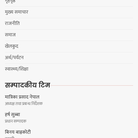
गृहपृष्ठ
मुख्य समाचार
राजनीति
धरानमा सुनसरी उद्योग वाणिज्य
समाज
संघव्दारा सामाजिक सद्भाव र्‍याली
खेलकुद
अर्थ/पर्यटन
स्वास्थ्य/शिक्षा
लोकनाथ लुइँटेल प्रतिष्ठानद्वारा पाँच
सम्पादकीय टिम
जनालाई विद्वत सम्मान
मात्रिका प्रसाद नेपाल
अध्यक्ष तथा प्रबन्ध निर्देशक
हर्ष सुब्बा
प्रधान सम्पादक
धरानमा खाना पकाउने ग्यासको अभाव,
बिनय बाह्रकोटी
आयल भन्छ : ग्यास पर्याप्त मात्रामा