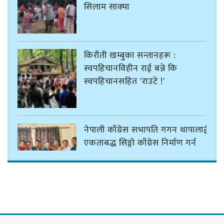
सिलाम साक्मा
किराँती खम्बुका सन्तानहरू :
स्वपहिचानविहीन राई बन्ने कि
स्वपहिचानसहित 'राउटे !'
नेपाली काँग्रेस सभापति गगन थापालाई
एकताबद्ध सिङ्गो काँग्रेस निर्माण गर्न
सुनसरीका कार्यकर्ताको आग्रह
मेजर श्रवणकुमार लिम्बू स्मृति
बास्केटबलको उपाधि