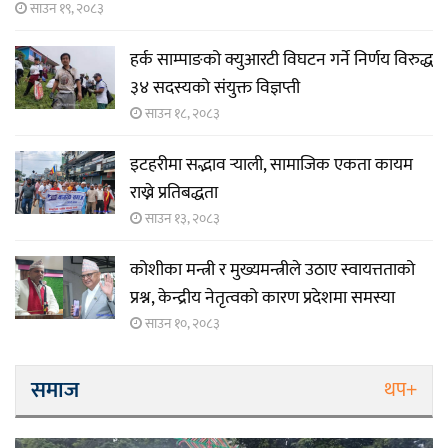
साउन १९, २०८३
हर्क साम्पाङको क्युआरटी विघटन गर्ने निर्णय विरुद्ध
३४ सदस्यको संयुक्त विज्ञप्ती
साउन १८, २०८३
इटहरीमा सद्भाव र्‍याली, सामाजिक एकता कायम
राख्ने प्रतिबद्धता
साउन १३, २०८३
कोशीका मन्त्री र मुख्यमन्त्रीले उठाए स्वायत्तताको
प्रश्न, केन्द्रीय नेतृत्वको कारण प्रदेशमा समस्या
साउन १०, २०८३
समाज
थप+