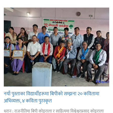
नयाँ पुस्ताका विद्यार्थीहरूमा बिपीको सम्झना २० कवितामा
अभिव्यक्त, ४ कविता पुरस्कृत
धरान : राजनीतिमा बिपी कोइराला र साहित्यमा विश्वेश्वरप्रसाद कोइराला