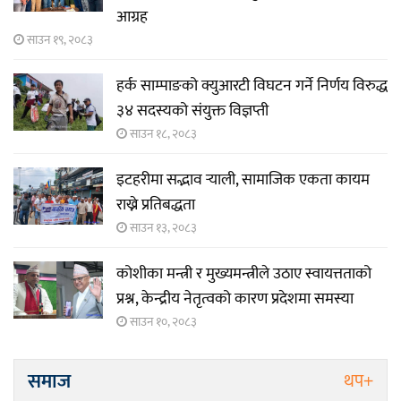
आग्रह
साउन १९, २०८३
हर्क साम्पाङको क्युआरटी विघटन गर्ने निर्णय विरुद्ध
३४ सदस्यको संयुक्त विज्ञप्ती
साउन १८, २०८३
इटहरीमा सद्भाव र्‍याली, सामाजिक एकता कायम
राख्ने प्रतिबद्धता
साउन १३, २०८३
कोशीका मन्त्री र मुख्यमन्त्रीले उठाए स्वायत्तताको
प्रश्न, केन्द्रीय नेतृत्वको कारण प्रदेशमा समस्या
साउन १०, २०८३
समाज
थप+