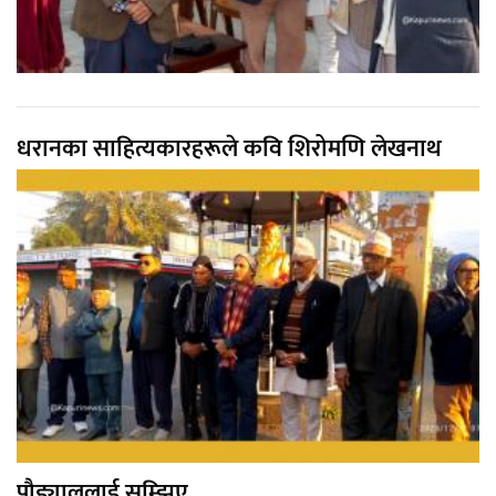
धरानका साहित्यकारहरूले कवि शिरोमणि लेखनाथ
पौड्याललाई सम्झिए