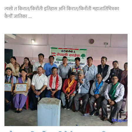
त्यसो त किरात/किराँती इतिहास अनि किरात/किराँती महाजातिभित्रका
कैयौँ जातिका ...