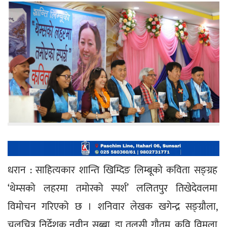
धरान : साहित्यकार शान्ति खिम्दिङ लिम्बूको कविता सङ्ग्रह 
‘थेम्सको लहरमा तमोरको स्पर्श’ ललितपुर तिखेदेवलमा 
विमोचन गरिएको छ । शनिवार लेखक खगेन्द्र सङ्ग्रौला, 
चलचित्र निर्देशक नवीन सुब्बा, डा तुलसी गौतम, कवि विमला 