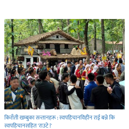
किराँती खम्बुका सन्तानहरू : स्वपहिचानविहीन राई बन्ने कि
स्वपहिचानसहित 'राउटे !'